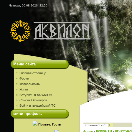
Четверг, 06.08.2026, 22:50
Меню сайта
Главная страница
Форум
Фотоальбомы
Устав
Вступить в АКВИЛОН
Список Офицеров
Войти в гильдейский ТС
мини-профиль
Привет: Гость
1
Страница
1
из
1
Форум
»
НОВИЧКАМ
»
РЕКРУТИРО