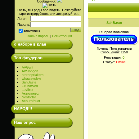
Сообщения:
Гость, мы рады вас видеть. Пожалуйста
зарегистрируйтесь или авторизуйтесь!
Логин:
SahBaste
Пароль:
запомнить
Генерал-полковник
Забыл пароль
|
Регистрация
о наборе в клан
Группа: Пользователи
Сообщений:
1150
Топ флудеров
Репутация:
0
Статус:
Offline
AAGuift
ABSlongon
atoreopriakem
whawayslew
SahBaste
CrundWed
Lavillrer
Аквилонец
Nestortalt
Acournfouct
НАРОД!!!
Наш опрос