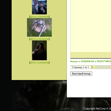
[
фото сокланов
]
[
фото сокланов
]
Форум
»
НОВИЧКАМ
»
РЕКРУТИРО
[
фото сокланов
]
1
Страница
1
из
1
Copyright MyCorp © 2