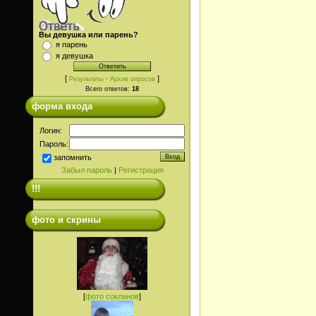
Вы девушка или парень?
я парень
я девушка
[
·
]
Результаты
Архив опросов
Всего ответов:
18
форма входа
Логин:
Пароль:
запомнить
Забыл пароль
|
Регистрация
!!!
фото и скрины
[
фото сокланов
]