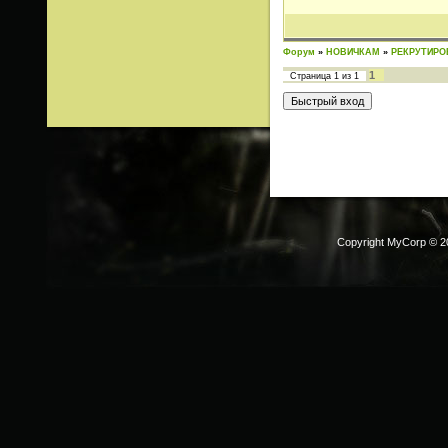
Форум
»
НОВИЧКАМ
»
РЕКРУТИРО
1
Страница
1
из
1
Copyright MyCorp © 2