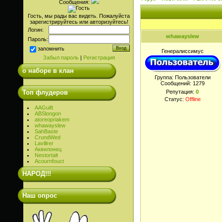
Сообщения:
Гость, мы рады вас видеть. Пожалуйста
зарегистрируйтесь или авторизуйтесь!
Логин:
whawayslew
Пароль:
запомнить
Генералиссимус
Забыл пароль
|
Регистрация
о наборе в клан
Группа: Пользователи
Сообщений:
1279
Топ флудеров
Репутация:
0
Статус:
Offline
AAGuift
ABSlongon
atoreopriakem
whawayslew
SahBaste
CrundWed
Lavillrer
Аквилонец
Nestortalt
Acournfouct
НАРОД!!!
Наш опрос