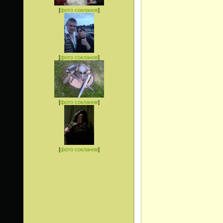
[
фото сокланов
]
[
фото сокланов
]
[
фото сокланов
]
[
фото сокланов
]