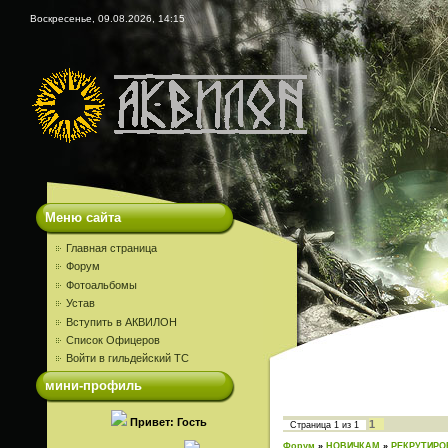
Воскресенье, 09.08.2026, 14:15
Меню сайта
Главная страница
Форум
Фотоальбомы
Устав
Вступить в АКВИЛОН
Список Офицеров
Войти в гильдейский ТС
мини-профиль
Привет: Гость
1
Страница
1
из
1
Форум
»
НОВИЧКАМ
»
РЕКРУТИРО