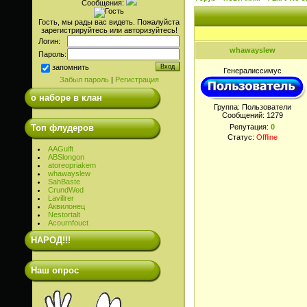
Сообщения:
Гость, мы рады вас видеть. Пожалуйста
зарегистрируйтесь или авторизуйтесь!
Логин:
whawayslew
Пароль:
запомнить
Генералиссимус
Забыл пароль
|
Регистрация
о наборе в клан
Группа: Пользователи
Сообщений:
1279
Топ флудеров
Репутация:
0
Статус:
Offline
AAGuift
ABSlongon
atoreopriakem
whawayslew
SahBaste
CrundWed
Lavillrer
Аквилонец
Nestortalt
Acournfouct
НАРОД!!!
Наш опрос