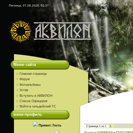
Пятница, 07.08.2026, 01:37
Меню сайта
Главная страница
Форум
Фотоальбомы
Устав
Вступить в АКВИЛОН
Список Офицеров
Войти в гильдейский ТС
мини-профиль
Привет: Гость
1
Страница
1
из
1
Форум
»
НОВИЧКАМ
»
РЕКРУТИРО