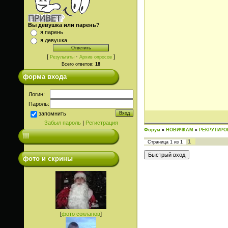
Вы девушка или парень?
я парень
я девушка
[
·
]
Результаты
Архив опросов
Всего ответов:
18
форма входа
Логин:
Пароль:
запомнить
Забыл пароль
|
Регистрация
Форум
»
НОВИЧКАМ
»
РЕКРУТИРО
!!!
1
Страница
1
из
1
фото и скрины
[
фото сокланов
]