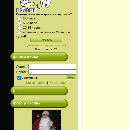
Сколько часов в день вы играете?
2-3 часа
5-6 часов
10-15 часов
я онлайн практически 24 часа в
сутки!!!
[
·
]
Результаты
Архив опросов
Всего ответов:
23
форма входа
Логин:
Пароль:
запомнить
Забыл пароль
|
Регистрация
!!!
фото и скрины