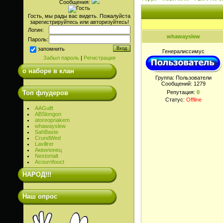
Сообщения:
Гость, мы рады вас видеть. Пожалуйста
зарегистрируйтесь или авторизуйтесь!
Логин:
whawayslew
Пароль:
запомнить
Генералиссимус
Забыл пароль
|
Регистрация
о наборе в клан
Группа: Пользователи
Сообщений:
1279
Топ флудеров
Репутация:
0
Статус:
Offline
AAGuift
ABSlongon
atoreopriakem
whawayslew
SahBaste
CrundWed
Lavillrer
Аквилонец
Nestortalt
Acournfouct
НАРОД!!!
Наш опрос