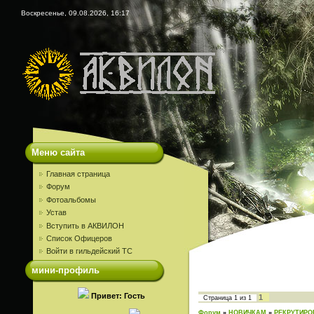
Воскресенье, 09.08.2026, 16:17
Меню сайта
Главная страница
Форум
Фотоальбомы
Устав
Вступить в АКВИЛОН
Список Офицеров
Войти в гильдейский ТС
мини-профиль
Привет: Гость
1
Страница
1
из
1
Форум
»
НОВИЧКАМ
»
РЕКРУТИРО