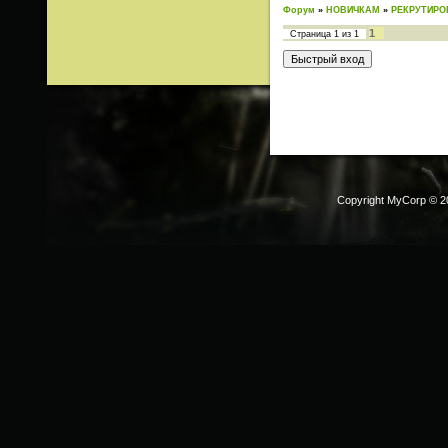
Форум
»
НОВИЧКАМ
»
РЕКРУТИРО
1
Страница
1
из
1
Copyright MyCorp © 2