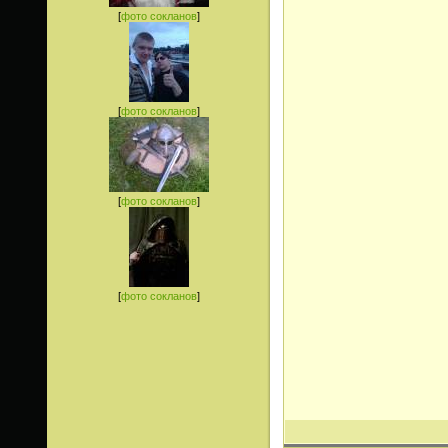
[
фото сокланов
]
[
фото сокланов
]
[
фото сокланов
]
[
фото сокланов
]