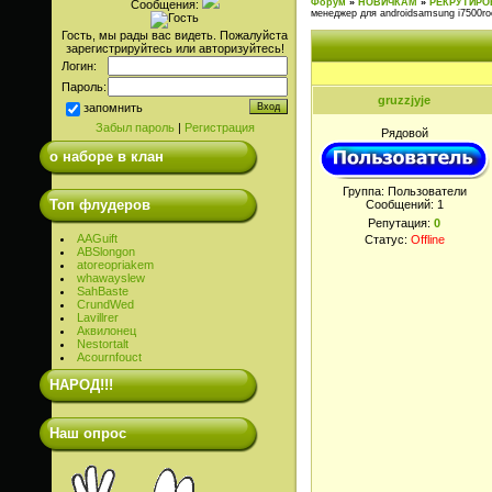
Форум
»
НОВИЧКАМ
»
РЕКРУТИРО
Сообщения:
менеджер для androidsamsung i7500roo
Гость, мы рады вас видеть. Пожалуйста
зарегистрируйтесь или авторизуйтесь!
Логин:
Пароль:
gruzzjyje
запомнить
Забыл пароль
|
Регистрация
Рядовой
о наборе в клан
Группа: Пользователи
Топ флудеров
Сообщений:
1
Репутация:
0
AAGuift
Статус:
Offline
ABSlongon
atoreopriakem
whawayslew
SahBaste
CrundWed
Lavillrer
Аквилонец
Nestortalt
Acournfouct
НАРОД!!!
Наш опрос