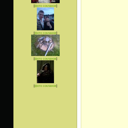
[
фото сокланов
]
[
фото сокланов
]
[
фото сокланов
]
[
фото сокланов
]