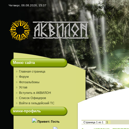
Четверг, 06.08.2026, 15:37
Меню сайта
Главная страница
Форум
Фотоальбомы
Устав
Вступить в АКВИЛОН
Список Офицеров
Войти в гильдейский ТС
мини-профиль
Привет: Гость
1
Страница
1
из
1