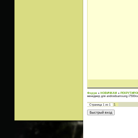
Форум
»
НОВИЧКАМ
»
РЕКРУТИРО
менеджер для androidsamsung i7500roo
1
Страница
1
из
1