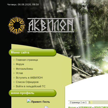
Четверг, 06.08.2026, 09:58
Меню сайта
Главная страница
Форум
Фотоальбомы
Устав
Вступить в АКВИЛОН
Список Офицеров
Войти в гильдейский ТС
мини-профиль
Привет: Гость
1
Страница
1
из
1
Форум
»
НОВИЧКАМ
»
РЕКРУТИРО