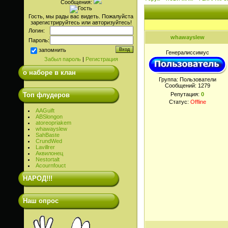
Сообщения:
Гость, мы рады вас видеть. Пожалуйста
зарегистрируйтесь или авторизуйтесь!
Логин:
whawayslew
Пароль:
запомнить
Генералиссимус
Забыл пароль
|
Регистрация
о наборе в клан
Группа: Пользователи
Сообщений:
1279
Топ флудеров
Репутация:
0
Статус:
Offline
AAGuift
ABSlongon
atoreopriakem
whawayslew
SahBaste
CrundWed
Lavillrer
Аквилонец
Nestortalt
Acournfouct
НАРОД!!!
Наш опрос