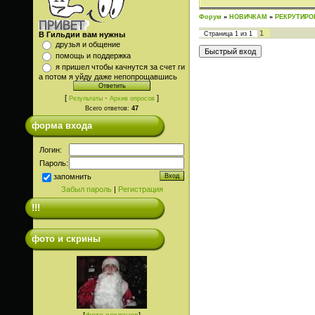
Форум
»
НОВИЧКАМ
»
РЕКРУТИРО
1
В Гильдии вам нужны
Страница
1
из
1
друзья и общение
помощь и поддержка
я пришел чтобы качнутся за счет ги
а потом я уйду даже непопрощавшись
[
·
]
Результаты
Архив опросов
Всего ответов:
47
форма входа
Логин:
Пароль:
запомнить
Забыл пароль
|
Регистрация
!!!
фото и скрины
[
фото сокланов
]