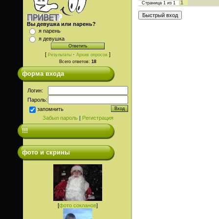
1
Страница
1
из
1
Вы девушка или парень?
я парень
я девушка
[
·
]
Результаты
Архив опросов
Всего ответов:
18
форма входа
Логин:
Пароль:
запомнить
Забыл пароль
|
Регистрация
!!!
фото и скрины
[
фото сокланов
]