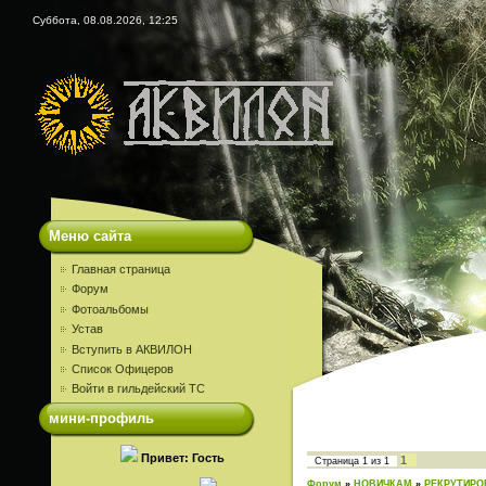
Суббота, 08.08.2026, 12:25
Меню сайта
Главная страница
Форум
Фотоальбомы
Устав
Вступить в АКВИЛОН
Список Офицеров
Войти в гильдейский ТС
мини-профиль
Привет: Гость
1
Страница
1
из
1
Форум
»
НОВИЧКАМ
»
РЕКРУТИРО