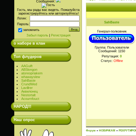
Сообщения:
Гость, мы рады вас видеть. Пожалуйста
зарегистрируйтесь или авторизуйтесь!
Логин:
SahBaste
Пароль:
запомнить
Генерал-полковник
Забыл пароль
|
Регистрация
о наборе в клан
Группа: Пользователи
Сообщений:
1150
Топ флудеров
Репутация:
0
Статус:
Offline
AAGuift
ABSlongon
atoreopriakem
whawayslew
SahBaste
CrundWed
Lavillrer
Аквилонец
Nestortalt
Acournfouct
НАРОД!!!
Наш опрос
Форум
»
НОВИЧКАМ
»
РЕКРУТИРО