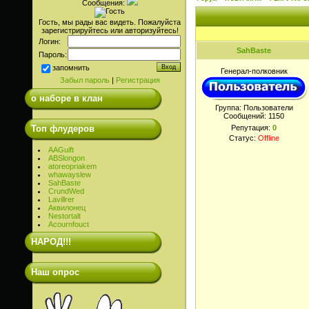
Сообщения:
Гость, мы рады вас видеть. Пожалуйста
зарегистрируйтесь или авторизуйтесь!
Логин:
SahBaste
Пароль:
запомнить
Генерал-полковник
Забыл пароль
|
Регистрация
о наборе в клан
Группа: Пользователи
Сообщений:
1150
Топ флудеров
Репутация:
0
Статус:
Offline
AAGuift
ABSlongon
atoreopriakem
whawayslew
SahBaste
CrundWed
Lavillrer
Аквилонец
Nestortalt
Acournfouct
НАРОД!!!
Наш опрос