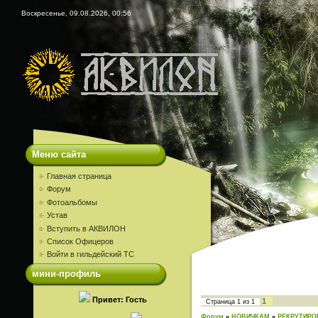
Воскресенье, 09.08.2026, 00:56
Меню сайта
Главная страница
Форум
Фотоальбомы
Устав
Вступить в АКВИЛОН
Список Офицеров
Войти в гильдейский ТС
мини-профиль
Привет: Гость
1
Страница
1
из
1
Форум
»
НОВИЧКАМ
»
РЕКРУТИРО