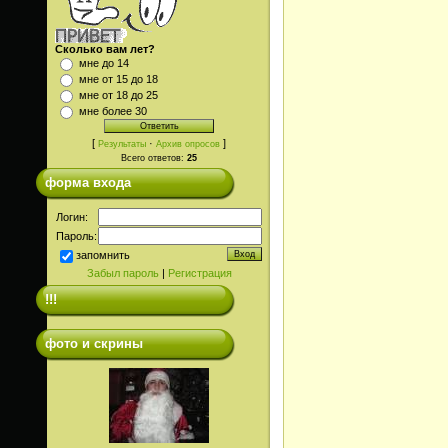
Сколько вам лет?
мне до 14
мне от 15 до 18
мне от 18 до 25
мне более 30
[
·
]
Результаты
Архив опросов
Всего ответов:
25
форма входа
Логин:
Пароль:
запомнить
Забыл пароль
|
Регистрация
!!!
фото и скрины