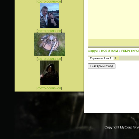
[
фото сокланов
]
[
фото сокланов
]
Форум
»
НОВИЧКАМ
»
РЕКРУТИРО
1
[
фото сокланов
]
Страница
1
из
1
[
фото сокланов
]
Copyright MyCorp © 2