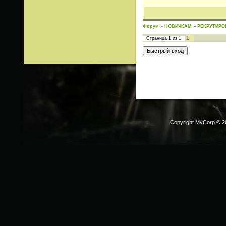
Форум
»
НОВИЧКАМ
»
РЕКРУТИРО
1
Страница
1
из
1
Copyright MyCorp © 2