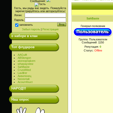
Сообщения:
Гость, мы рады вас видеть. Пожалуйста
зарегистрируйтесь или авторизуйтесь!
Логин:
SahBaste
Пароль:
запомнить
Генерал-полковник
Забыл пароль
|
Регистрация
о наборе в клан
Группа: Пользователи
Сообщений:
1150
Топ флудеров
Репутация:
0
Статус:
Offline
AAGuift
ABSlongon
atoreopriakem
whawayslew
SahBaste
CrundWed
Lavillrer
Аквилонец
Nestortalt
Acournfouct
НАРОД!!!
Наш опрос