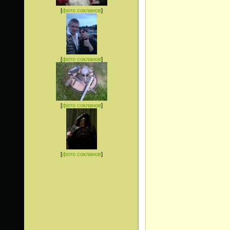
[
фото сокланов
]
[
фото сокланов
]
[
фото сокланов
]
[
фото сокланов
]