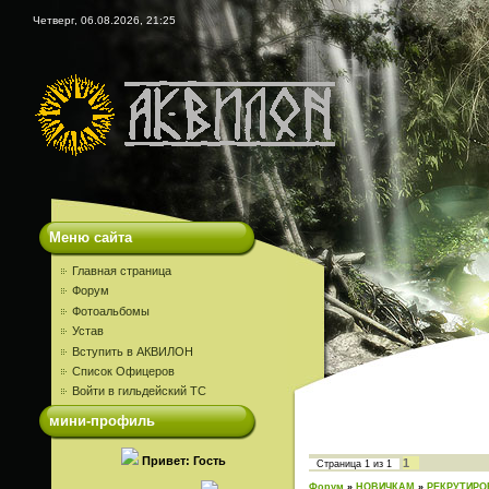
Четверг, 06.08.2026, 21:25
Меню сайта
Главная страница
Форум
Фотоальбомы
Устав
Вступить в АКВИЛОН
Список Офицеров
Войти в гильдейский ТС
мини-профиль
Привет: Гость
1
Страница
1
из
1
Форум
»
НОВИЧКАМ
»
РЕКРУТИРО