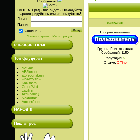
Сообщения:
Гость, мы рады вас видеть. Пожалуйста
зарегистрируйтесь или авторизуйтесь!
Логин:
SahBaste
Пароль:
запомнить
Генерал-полковник
Забыл пароль
|
Регистрация
о наборе в клан
Группа: Пользователи
Сообщений:
1150
Топ флудеров
Репутация:
0
Статус:
Offline
AAGuift
ABSlongon
atoreopriakem
whawayslew
SahBaste
CrundWed
Lavillrer
Аквилонец
Nestortalt
Acournfouct
НАРОД!!!
Наш опрос