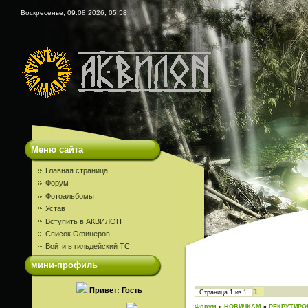
Воскресенье, 09.08.2026, 05:58
Меню сайта
Главная страница
Форум
Фотоальбомы
Устав
Вступить в АКВИЛОН
Список Офицеров
Войти в гильдейский ТС
мини-профиль
Привет: Гость
1
Страница
1
из
1
Форум
»
НОВИЧКАМ
»
РЕКРУТИРО