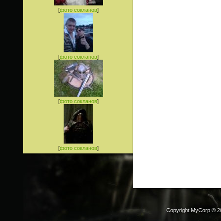
[
фото сокланов
]
[
фото сокланов
]
[
фото сокланов
]
[
фото сокланов
]
Copyright MyCorp © 2