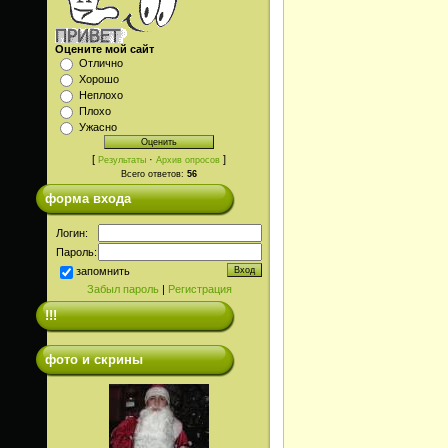
Оцените мой сайт
Отлично
Хорошо
Неплохо
Плохо
Ужасно
[
·
]
Результаты
Архив опросов
Всего ответов:
56
форма входа
Логин:
Пароль:
запомнить
Забыл пароль
|
Регистрация
!!!
фото и скрины