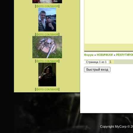
[
фото сокланов
]
[
фото сокланов
]
Форум
»
НОВИЧКАМ
»
РЕКРУТИРО
[
фото сокланов
]
1
Страница
1
из
1
[
фото сокланов
]
Copyright MyCorp © 2