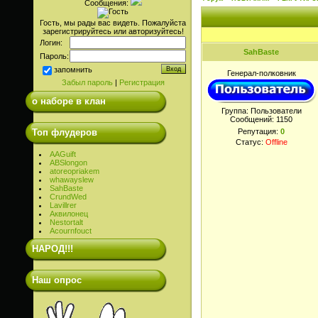
Сообщения:
Гость, мы рады вас видеть. Пожалуйста
зарегистрируйтесь или авторизуйтесь!
Логин:
SahBaste
Пароль:
запомнить
Генерал-полковник
Забыл пароль
|
Регистрация
о наборе в клан
Группа: Пользователи
Сообщений:
1150
Топ флудеров
Репутация:
0
Статус:
Offline
AAGuift
ABSlongon
atoreopriakem
whawayslew
SahBaste
CrundWed
Lavillrer
Аквилонец
Nestortalt
Acournfouct
НАРОД!!!
Наш опрос