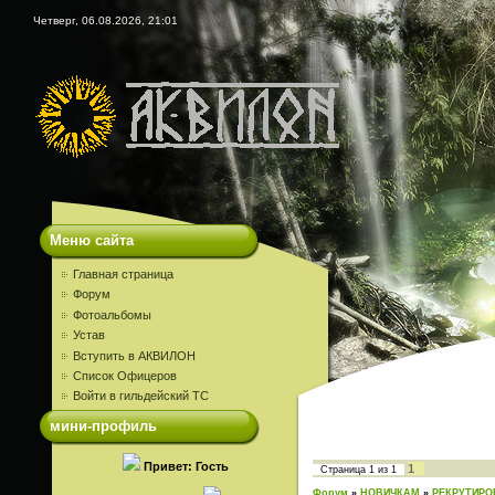
Четверг, 06.08.2026, 21:01
Меню сайта
Главная страница
Форум
Фотоальбомы
Устав
Вступить в АКВИЛОН
Список Офицеров
Войти в гильдейский ТС
мини-профиль
Привет: Гость
1
Страница
1
из
1
Форум
»
НОВИЧКАМ
»
РЕКРУТИРО