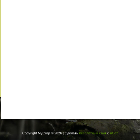
Copyright MyCorp © 2026
|
Сделать
бесплатный сайт
с
uCoz