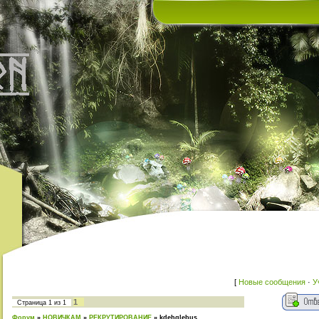
[
Новые сообщения
·
У
1
Страница
1
из
1
Форум
»
НОВИЧКАМ
»
РЕКРУТИРОВАНИЕ
»
kdehglebus