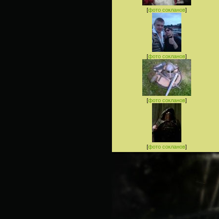
[
фото сокланов
]
[
фото сокланов
]
[
фото сокланов
]
[
фото сокланов
]