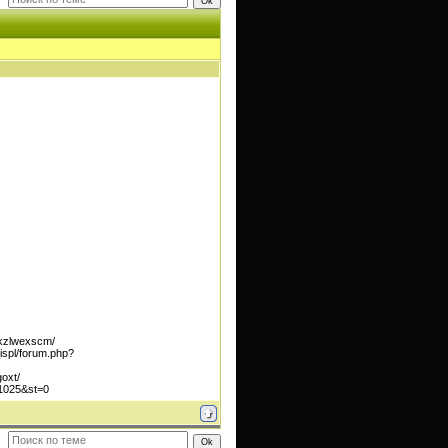
ukzlwexscm/
ispl/forum.php?
oxt/
=1025&st=0