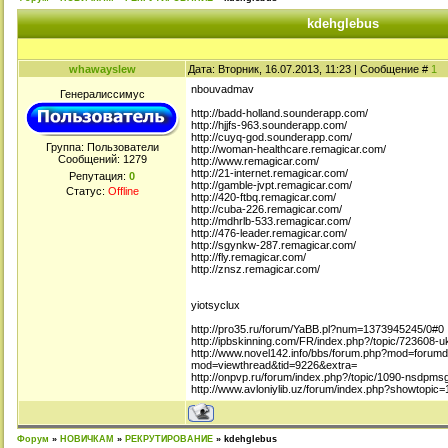
kdehglebus
whawayslew
Дата: Вторник, 16.07.2013, 11:23 | Сообщение #
1
nbouvadmav
Генералиссимус
http://badd-holland.sounderapp.com/
http://hjjfs-963.sounderapp.com/
http://cuyq-god.sounderapp.com/
Группа: Пользователи
http://woman-healthcare.remagicar.com/
Сообщений:
1279
http://www.remagicar.com/
http://21-internet.remagicar.com/
Репутация:
0
http://gamble-jvpt.remagicar.com/
Статус:
Offline
http://420-ftbq.remagicar.com/
http://cuba-226.remagicar.com/
http://mdhrlb-533.remagicar.com/
http://476-leader.remagicar.com/
http://sgynkw-287.remagicar.com/
http://fly.remagicar.com/
http://znsz.remagicar.com/
yiotsyclux
http://pro35.ru/forum/YaBB.pl?num=1373945245/0#0
http://ipbskinning.com/FR/index.php?/topic/723608-
http://www.novel142.info/bbs/forum.php?mod=forumd
mod=viewthread&tid=9226&extra=
http://onpvp.ru/forum/index.php?/topic/1090-nsdpmsg
http://www.avloniylib.uz/forum/index.php?showtopic
Форум
»
НОВИЧКАМ
»
РЕКРУТИРОВАНИЕ
»
kdehglebus