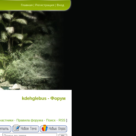
Главная
|
Регистрация
|
Вход
kdehglebus - Форум
частники
·
Правила форума
·
Поиск
·
RSS
]