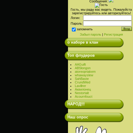
Сообщения:
Гость, мы рады вас видеть. Пожалуйста
зарегистрируйтесь или авторизуйтесь!
Логин:
Пароль:
запомнить
Забыл пароль
|
Регистрация
о наборе в клан
Топ флудеров
AAGuift
ABSlongon
atoreopriakem
whawayslew
SahBaste
CrundWed
Lavillrer
Аквилонец
Nestortalt
Acournfouct
НАРОД!!!
Наш опрос