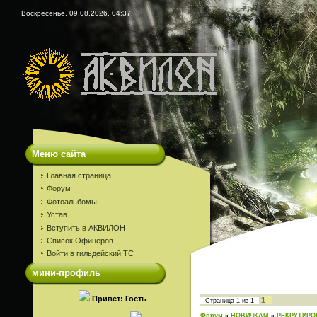
Воскресенье, 09.08.2026, 04:37
Меню сайта
Главная страница
Форум
Фотоальбомы
Устав
Вступить в АКВИЛОН
Список Офицеров
Войти в гильдейский ТС
мини-профиль
Привет: Гость
1
Страница
1
из
1
Форум
»
НОВИЧКАМ
»
РЕКРУТИРО