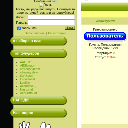
Сообщения:
Гость, мы рады вас видеть. Пожалуйста
зарегистрируйтесь или авторизуйтесь!
Логин:
whawayslew
Пароль:
запомнить
Генералиссимус
Забыл пароль
|
Регистрация
о наборе в клан
Группа: Пользователи
Сообщений:
1279
Топ флудеров
Репутация:
0
Статус:
Offline
AAGuift
ABSlongon
atoreopriakem
whawayslew
SahBaste
CrundWed
Lavillrer
Аквилонец
Nestortalt
Acournfouct
НАРОД!!!
Наш опрос