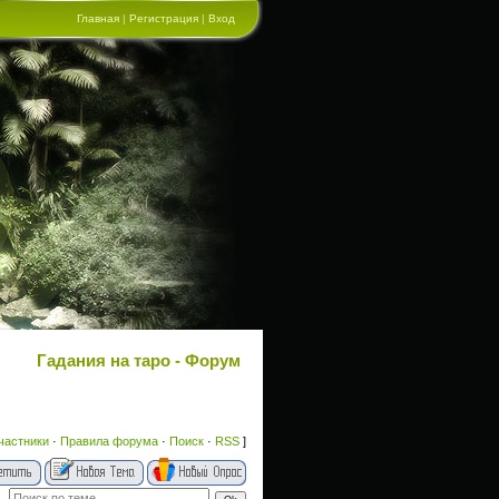
Главная
|
Регистрация
|
Вход
Гадания на таро - Форум
частники
·
Правила форума
·
Поиск
·
RSS
]