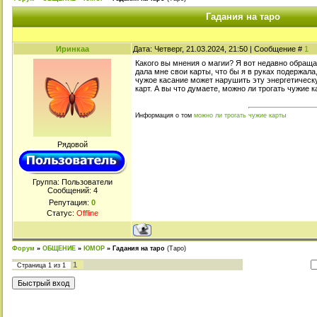
Гадания на таро
Иринкаа
Дата: Четверг, 21.03.2024, 21:50 | Сообщение #
1
Какого вы мнения о магии? Я вот недавно обраща
дала мне свои карты, что бы я в руках подержала,
чужое касание может нарушить эту энергетическу
карт. А вы что думаете, можно ли трогать чужие к
Информация о том
можно ли трогать чужие карты
Рядовой
Группа: Пользователи
Сообщений:
4
Репутация:
0
Статус:
Offline
Форум
»
ОБЩЕНИЕ
»
ЮМОР
»
Гадания на таро
(Таро)
1
Страница
1
из
1