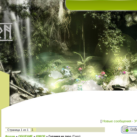
[
Новые сообщения
·
У
1
Страница
1
из
1
Форум
»
ОБЩЕНИЕ
»
ЮМОР
»
Гадания на таро
(Таро)