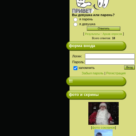
Вы девушка или парень?
я парень
я девушка
[
·
]
Результаты
Архив опросов
Всего ответов:
18
форма входа
Логин:
Пароль:
запомнить
Забыл пароль
|
Регистрация
!!!
фото и скрины
[
фото сокланов
]