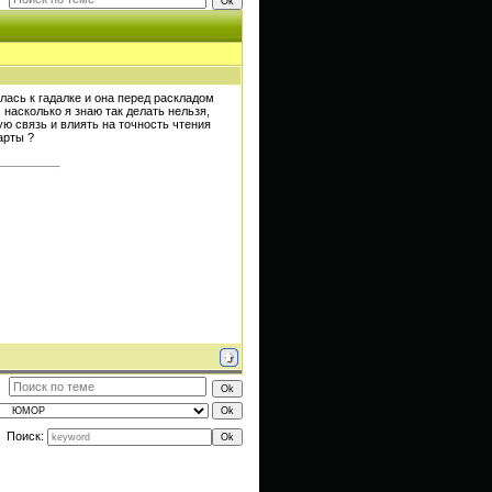
лась к гадалке и она перед раскладом
 насколько я знаю так делать нельзя,
ю связь и влиять на точность чтения
арты ?
Поиск: