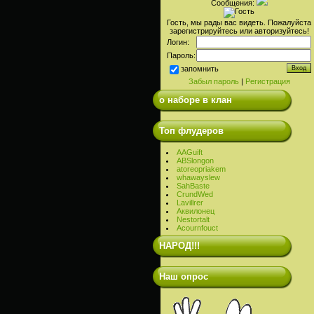
Сообщения:
Гость, мы рады вас видеть. Пожалуйста
зарегистрируйтесь или авторизуйтесь!
Логин:
Пароль:
запомнить
Забыл пароль
|
Регистрация
о наборе в клан
Топ флудеров
AAGuift
ABSlongon
atoreopriakem
whawayslew
SahBaste
CrundWed
Lavillrer
Аквилонец
Nestortalt
Acournfouct
НАРОД!!!
Наш опрос