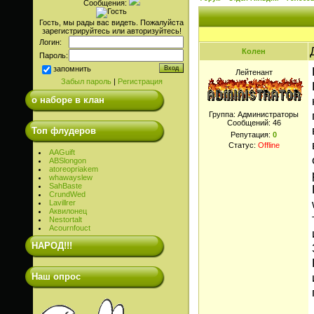
Сообщения:
Гость, мы рады вас видеть. Пожалуйста
зарегистрируйтесь или авторизуйтесь!
Логин:
Колен
Пароль:
запомнить
Лейтенант
Забыл пароль
|
Регистрация
о наборе в клан
Группа: Администраторы
Сообщений:
46
Топ флудеров
Репутация:
0
Статус:
Offline
AAGuift
ABSlongon
atoreopriakem
whawayslew
SahBaste
CrundWed
Lavillrer
Аквилонец
Nestortalt
Acournfouct
НАРОД!!!
Наш опрос