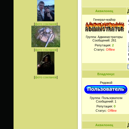
Аквилонец
Генерал-майор
[
фото сокланов
]
Группа: Администраторы
Сообщений:
261
Репутация:
2
Статус:
Offline
[
фото сокланов
]
Владленус
[
фото сокланов
]
Рядовой
Группа: Пользователи
Сообщений:
1
Репутация:
0
Статус:
Offline
Аквилонец