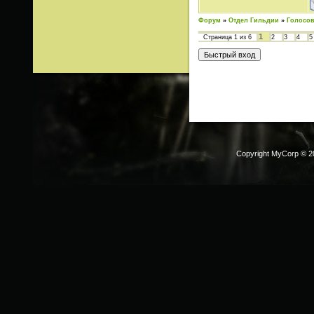
Форум
»
Отдел Гильдии
»
Голосов
1
Страница
1
из
6
2
3
4
5
Copyright MyCorp © 2