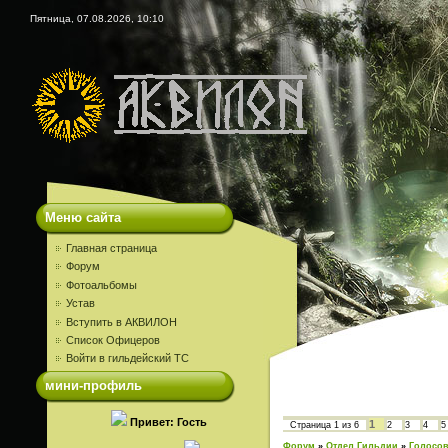
Пятница, 07.08.2026, 10:10
Меню сайта
Главная страница
Форум
Фотоальбомы
Устав
Вступить в АКВИЛОН
Список Офицеров
Войти в гильдейский ТС
мини-профиль
Привет: Гость
1
Страница
1
из
6
2
3
4
5
Форум
»
Отдел Гильдии
»
Голосов