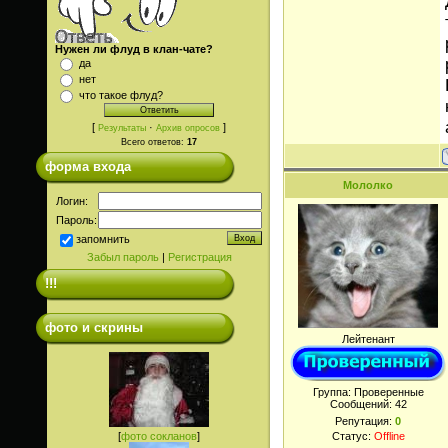
Нужен ли флуд в клан-чате?
да
нет
что такое флуд?
[
·
]
Результаты
Архив опросов
Всего ответов:
17
форма входа
Мололко
Логин:
Пароль:
запомнить
Забыл пароль
|
Регистрация
!!!
фото и скрины
Лейтенант
Группа: Проверенные
Сообщений:
42
Репутация:
0
[
фото сокланов
]
Статус:
Offline