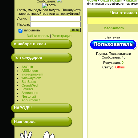
Форум
»
Отдел Гильдии
»
Операти
Сообщения:
физическая атмосфера от техниче
Гость, мы рады вас видеть. Пожалуйста
Чем отличает
зарегистрируйтесь или авторизуйтесь!
Логин:
Пароль:
JasonAmorb
запомнить
Забыл пароль
|
Регистрация
Лейтенант
о наборе в клан
Группа: Пользователи
Топ флудеров
Сообщений:
45
Репутация:
0
AAGuift
Статус:
Offline
ABSlongon
atoreopriakem
whawayslew
SahBaste
CrundWed
Lavillrer
Аквилонец
Nestortalt
Acournfouct
НАРОД!!!
Наш опрос