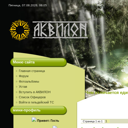
Пятница, 07.08.2026, 06:05
Меню сайта
Главная страница
Форум
Фотоальбомы
Устав
Вступить в АКВИЛОН
Чем отличается еди
Список Офицеров
Войти в гильдейский ТС
мини-профиль
Привет: Гость
1
Страница
1
из
1