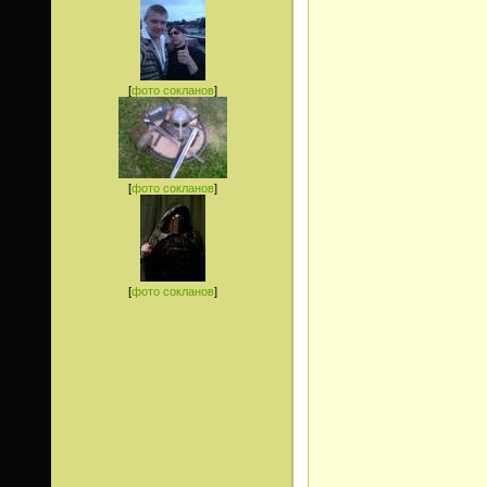
[
фото сокланов
]
[
фото сокланов
]
[
фото сокланов
]