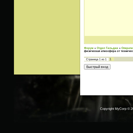
Форум
»
Отдел Гильдии
»
Операти
физическая атмосфера от техниче
1
Страница
1
из
1
Copyright MyCorp © 2