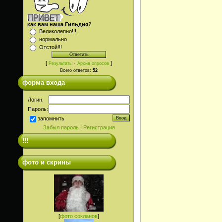
как вам наша Гильдия?
Великолепно!!!
нормально
Отстой!!!
[
·
]
Результаты
Архив опросов
Всего ответов:
52
форма входа
Логин:
Пароль:
запомнить
Забыл пароль
|
Регистрация
!!!
фото и скрины
[
фото сокланов
]